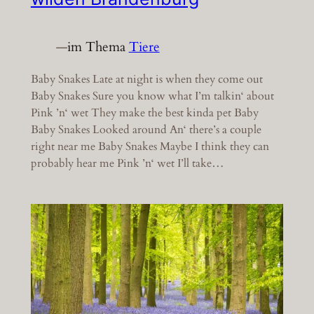
—
im Thema
Tiere
Baby Snakes Late at night is when they come out
Baby Snakes Sure you know what I’m talkin‘ about
Pink ’n‘ wet They make the best kinda pet Baby
Baby Snakes Looked around An‘ there’s a couple
right near me Baby Snakes Maybe I think they can
probably hear me Pink ’n‘ wet I’ll take…