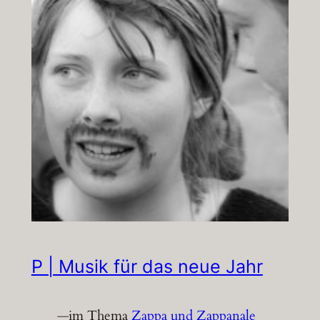
P | Musik für das neue Jahr
—
im Thema
Zappa und Zappanale