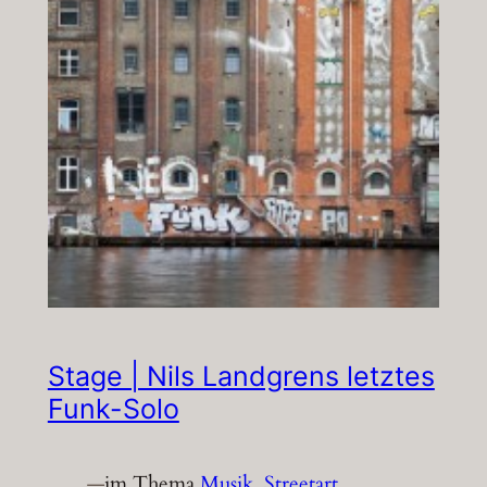
Stage | Nils Landgrens letztes
Funk-Solo
—
im Thema
Musik
, 
Streetart